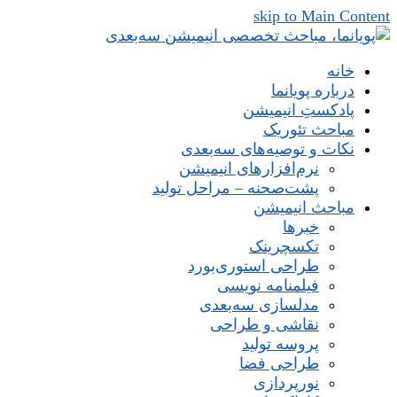
skip to Main Content
خانه
درباره پویانما
پادکستِ انیمیشن
مباحث تئوریک
نکات و توصیه‌های‌ سه‌بعدی
نرم‌افزارهای انیمیشن
پشت‌صحنه – مراحل تولید
مباحث انیمیشن
خبرها
تکسچرینک
طراحی استوری‌بورد
فیلمنامه نویسی
مدلسازی سه‌بعدی
نقاشی و طراحی
پروسه تولید
طراحی فضا
نورپردازی