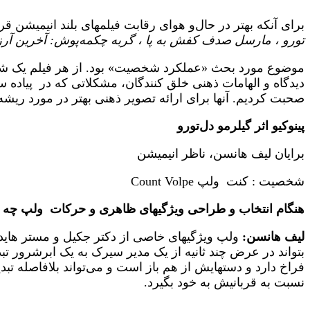
برای آنکه بهتر در حال‌و هوای رقابت فیلمهای بلند انیمیشن قر
تورو ، مارسل صدف کفش به پا ، گربه چکمه‌پوش: آخرین آرزو
موضوع مورد بحث «عملکرد شخصیت» بود. از هر فیلم یک شخ
دیدگاه و الهامات ذهنی خلق کنندگان، مشکلاتی که در پیاده 
صحبت کردیم. آنها برای ارائه تصویر ذهنی بهتر در مورد ر
پینوکیو اثر گیلرمو دل‌تورو
برایان لیف هانسن، ناظر انیمیشن
شخصیت : کنت ولپ Count Volpe
هنگام انتخاب و طراحی ویژگیهای ظاهری و حرکات ولپ چه ال
لیف هانسن:
ولپ ویژگیهای خاصی از دکتر جکیل و مستر هاید 
بتواند در عرض چند ثانیه از یک مدیر سیرک به یک ابرشرور 
فراخ دارد و دستهایش از هم باز است و می‌تواند بلافاصله ت
نسبت به قربانیش به خود بگیرد.