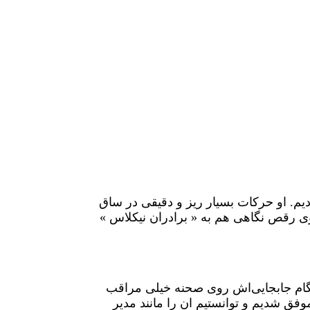
شیوه باب فوسهBob Fosse در ترسیم مار در فیلم شازده کوچولو ( ۱۹۷۴) استفاده کردیم. او حرکات بسیار ریز و دقیقی در ساق
ی رقص نگاهی هم به « برادران نیکلاس »
گام جابجایی‌اش روی صحنه خیلی مراقب
ق شدیم و توانستیم ان را مانند مدیر