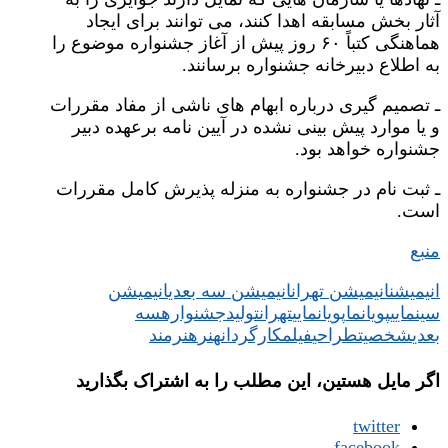
آثار بخش مسابقه اهدا کنند، می توانند برای ایجاد
هماهنگی کتباً ۶۰ روز پیش از آغاز جشنواره موضوع را
به اطلاع دبیرخانه جشنواره برسانند.
ـ تصمیم گیری درباره ابهام های ناشی از مفاد مقررات
و یا موارد پیش بینی نشده در آیین نامه برعهده دبیر
جشنواره خواهد بود.
ـ ثبت نام در جشنواره به منزله پذیرش کامل مقررات
است.
منبع
انیمیشن
انیمیشن تهران
انیمیشن سه بعدی
انیمیشن
سینمایی
پویانما
پویانمایی
تهران
تولید
جشنواره
سه
بعدی
شخصیت
طراحی
فیلم
کارگردان
هنر
هنرمند
اگر مایل هستین، این مطلب را به اشتراک بگذارید
twitter
facebook