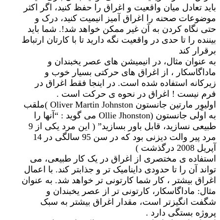
باید تعادل میان واقعیت و اغراق را حفظ کنید، اگر اکثر
موضوعات صحنه را اغراق آمیز انیمیت کنید، درک و
حتی نگاه کردن به آن غیر ممکن خواهد شد!. شما باید
بیننده را تا حدی در واقعیت نگه دارید تا با کارتان ارتباط
برقرار کند
به عنوان مثال، در انیمیشن های عصر یخبندان و
ماداگاسکار ، از اغراق های حرکتی بسیار خوب و
زیرکانه استفاده شده است. در اینجا فقط اغراق در
فرم نیست ! اغراق در نحوه ی حرکت است .
اولیوِر مارتین جانستون Oliver Martin Johnston )ملقب
به اولی جانستون (Ollie Jhonston می گوید : “آنها را
طبیعی نسازید، قابل باور بسازید” ( این مرد یکی از 9
مرد پیر والت دیزنی بود که در سن 95 سالگی در 14
آپریل 2008 درگذشت )
استفاده ی مختصری از اغراق در یک کار طبیعی، می
تواند آن را تا حدودی داینامیک تر و جذابتر کند. با اعمال
اغراق بیشتر ، کار شما کارتونی تر خواهد شد. به عنوان
مثال: ماداگاسکار، کارتونی تر از عصر یخبندان و
شگفت انگیزتر است، مقدار اغراق بیشتر به سبک
پروژه بستگی دارد .