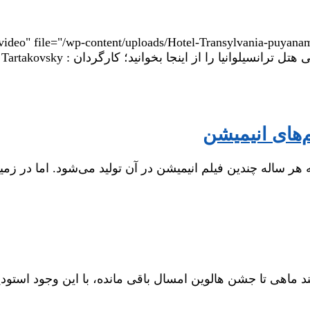
) [" file="/wp-content/uploads/Hotel-Transylvania-puyanama.com.flv" image=" /wp
م‌های انیمیشن
 ساله چندین فیلم انیمیشن در آن تولید می‌شود. اما در زمینه