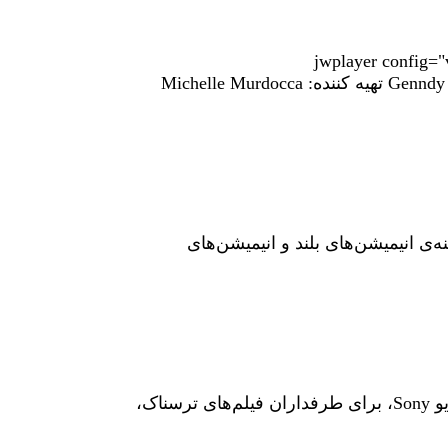
jwplayer config="video-
content/uploads/Transylvania.png "] داستان انیمیشن آمریکایی هتل ترانسیلوانیا را از اینجا بخوانید؛ کارگردان : Genndy Tartakovsky تهیه کننده: Michelle Murdocca
‌ی انیمیشن‌های بلند و انیمیشن‌های
[jwplayer config="video" mediaid="6068"] با وجود این که چند ماهی‌ تا جشن هالوین امسال باقی‌ مانده، با این وجود استودیو Sony، برای طرفداران فیلم‌های ترسناک،