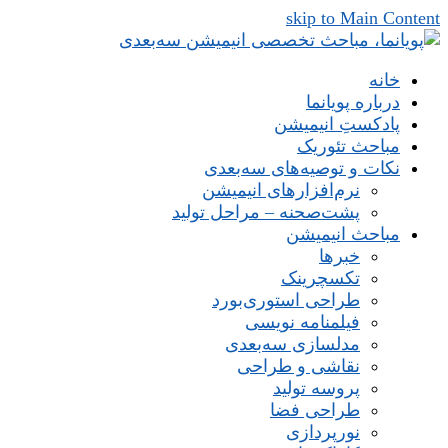
skip to Main Content
خانه
درباره پویانما
پادکستِ انیمیشن
مباحث تئوریک
نکات و توصیه‌های‌ سه‌بعدی
نرم‌افزارهای انیمیشن
پشت‌صحنه – مراحل تولید
مباحث انیمیشن
خبرها
تکسچرینک
طراحی استوری‌بورد
فیلمنامه نویسی
مدلسازی سه‌بعدی
نقاشی و طراحی
پروسه تولید
طراحی فضا
نورپردازی