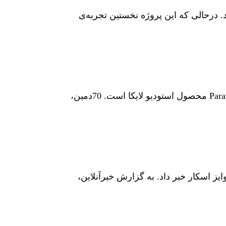
ه‌های کلیدی در نسخه‌ی دوم انیمیشن هتل ترانسیلوانیا طراح تولید، آقای مایکل کورینسکی Michael Kurinsky بود. درحالی که این پروژه نخستین تجربه‌ی
نامزدهای دریافت بهترین فیلم بلند انیمیشن گلدن گلوب 2013 معرفی شدند. بزرگترین غایب در این لیست انیمیشن Paranorman محصول استودیو لایکا است. 70دمین،
نجمین دوره جوایز اسکار خبر داد. به گزارش خبرآنلاین،