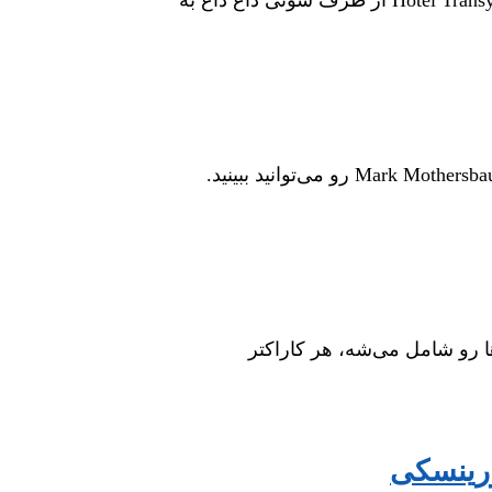
تصاویری از پشت‌صحنه‌ی ضبط موسیقی Hotel Transylvania به همراه کارگردان Genndy Tartakovsky و آهنگساز پروژه Mark Mothersbaugh رو می‌توانید ببینید.
ا رو شامل می‌شه، هر کاراکتر