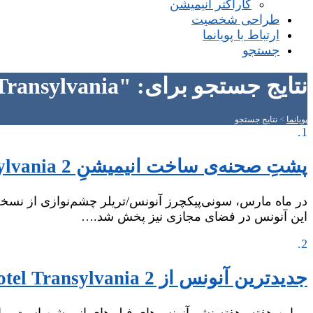
کاراکتر انیمیشن
طراحی شخصیت
ارتباط با پویانما
جستجو
نتایج جستجو برای: "Transylvania"
پویانما
>
نتایج جستجو
1.
پشتِ صحنه‌ی ساخت انیمیشنِ Hotel Transylvania 2
در ماه مارس، سونی‌پیکچرز آنونس/تریلر چشم‌نوازی از نسخه‌ی
این آنونس در فضای مجازی نیز پخش شد.…
2.
جدیدترین آنونس از Hotel Transylvania 2