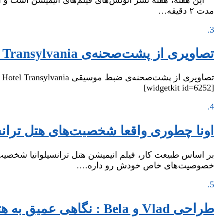
مدت ۲ دقیقه…
3.
تصاویری از پشت‌صحنه‌ی Hotel Transylvania
[widgetkit id=6252]
4.
اونا چطوری واقعا شخصیت‌های هتل ترانسیلوانیای ۳ رو 
بر اساس طبیعت کار، فیلم انیمیشن هتل ترانسیلوانیا شخصیت‌ه
خصوصیت‌های خاص خودش رو داره.…
5.
طراحی Vlad و Bela : نگاهی عمیق به هتل ترانسیلوانای ۲ با طراح تولید مایکل کورینسکی