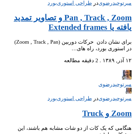
میر‌توحیدرضوی
در
‌
طراحی استوری‌بورد
Pan , Track , Zoom و تصاویر تمدید
یافته یا Extended frames
برای نشان دادن حرکات دوربین (Zoom , Track , Pan)
در استوری بورد، راه های…
۱۲ آذر, ۱۳۸۹
.
2 دقیقه مطالعه
میر‌توحیدرضوی
میر‌توحیدرضوی
در
‌
طراحی استوری‌بورد
Zoom و Truck
هنگامی که یک کات از دو شات مشابه هم باشند، این