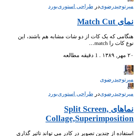
میر‌توحیدرضوی
در
‌
طراحی استوری‌بورد
نمای Match Cut
هنگامی که یک کات از دو شات مشابه هم باشند، این
نوع کات را match…
۲۰ مهر, ۱۳۸۹
.
1 دقیقه مطالعه
میر‌توحیدرضوی
میر‌توحیدرضوی
در
‌
طراحی استوری‌بورد
نماهای Split Screen,
Collage,Superimposition
استفاده از چندین تصویر در کادر می تواند تاثیر گذاری