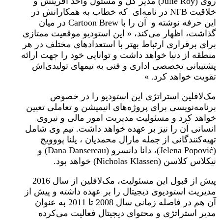
روی (Julie Roy) مدیر کل و مسئول واحد آفرینش و
خلاقیت NFB در نامه‌ای که خطاب به همکارانش در
این حرفه نوشته و آن را با Cartoon Brew در میان
گذاشت، اظهار می‌کند، « این استودیو موقعیت ممتازی
برای برقراری ارتباط بهتر با استعدادهای مختلف در هر
منطقه از دنیا خواهد داشت و توانایی خود را جهت ارائه
پشتیبانی تخصصی اداری و فنی به تیمهای تولیدی‌اش
تقویت خواهد کرد. »
مک‌لافلین استراتژی این استودیو را در خصوص
برنامه‌نویسی برای پروژه‌های انیمیشن و تعاملی تعیین
خواهد کرد و مسئولیت مدیریت امور مالی و نیروی
انسانی آن را نیز بر عهده خواهد داشت. تیم وی شامل
تهیه‌کنندگانی از جمله مارال محمدیان ، یلنا پووویچ
(Jelena Popović)، دانا دانسرو (Dana Dansereau) و
نیکلاس کلاسن (Nicholas Klassen) خواهد بود.
پیش از قبول این مسئولیت، مک‌لافلین از سال 2016
مدیریت استودیوی دیجیتال را بر عهده داشته و پیش از
آن هم در فاصله زمانی سال 2008 تا 2011 به عنوان
مدیر استراتژی و محتوای دیجیتال فعالیت می‌کرده