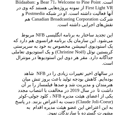
است. Bear 71، Welcome to Pine Point و Biidaaban:
First Light VR از نمونه پروژه‌هایی هستند که وی در
آنها فعالیت داشته است. او در شبکه Postmedia و
شرکت Canadian Broadcasting Corporation هم
نقش‌های اجرایی داشته است.
این تجدید ساختار به برنامه انگلیسی NFB مربوط
می‌شود. این سازمان یک برنامه فرانسوی هم دارد که
یک استودیوی انیمیشن مخصوص به خود به سرپرستی
کریستین نوئل (Christine Noël) و یک استودیوی تعاملی
جداگانه دارد. مقر هر دوی این استودیوها در مونترال
است.
در سالهای اخیر تغییرات زیادی را در NFB شاهد
بوده‌ایم. کاهش بودجه تولید باعث بروز تنش میان
هنرمندان و مدیریت شد و صدها فیلمساز را بر آن
داشت تا در سال 2019 در مخالفت با انتصاب مجدد
یکی از اعضای هیئت مدیره NFB ، کلود جولی-کوئر
(Claude Joli-Coeur) دست به اعتراض بزنند. در پاسخ
به این اعتراض این عضو هیئت مدیره اقدام به
مشورت گسترده با سازندگان نمود.