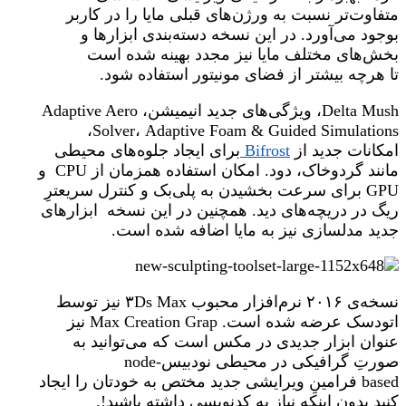
متفاوت‌تر نسبت به ورژن‌های قبلی مایا را در کاربر
بوجود می‌آورد. در این نسخه دسته‌بندی ابزارها و
بخش‌های مختلف مایا نیز مجدد بهینه شده است
تا هرچه بیشتر از فضای مونیتور استفاده شود.
Delta Mush، ویژگی‌های جدید انیمیشن، Adaptive Aero
Solver، Adaptive Foam & Guided Simulations،
امکانات جدید از
Bifrost
برای ایجاد جلوه‌های محیطی
مانند گردوخاک، دود. امکان استفاده همزمان از CPU و
GPU برای سرعت بخشیدن به پلی‌بک و کنترل سریعترِ
ریگ در دریچه‌های دید. همچنین در این نسخه ابزارهای
جدید مدلسازی نیز به مایا اضافه شده است.
نسخه‌ی ۲۰۱۶ نرم‌افزار محبوب ۳Ds Max نیز توسط
اتودسک عرضه شده است. Max Creation Grap نیز
عنوان ابزار جدیدی در مکس است که می‌توانید به
صورتِ گرافیکی در محیطی نودبیسnode-
based فرامینِ ویرایشی جدید مختص به خودتان را ایجاد
کنید بدون اینکه نیاز به کدنویسی داشته باشید!.