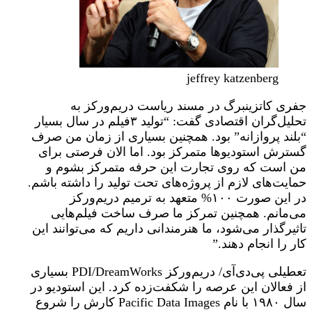
jeffrey katzenberg
جفری کاتزینبرگ در مسند ریاست دریم‌ورکز به
تحلیل‌گران اقتصادی گفت: “تولید ۳فیلم در سال بسیار
“بلند پروازانه” بود. همچنین بسیاری از زمان من صرف
گسترش استودیو‌ها متمرکز بود. اما الان فرصتی برای
من است که روی تجارت این حرفه متمرکز بشوم و
حمایت‌های لازم از پروژه‌های تحت تولید را داشته باشم.
در این صورت ۱۰۰% متعهد به ترمیم دریم‌ورکز
می‌مانم. همچنین تمرکز ما صرف ساخت فیلم‌هایی
تاثیرگذار می‌شود، ما هنرمندانی داریم که می‌توانند این
کار را انجام دهند.”
تعطیلی پی‌دی‌آی/ دریم‌ورکز PDI/DreamWorks بسیاری
از فعالان این عرصه را شکفت‌زده کرد. این استودیو در
سال ۱۹۸۰ با نام Pacific Data Images کارش را شروع