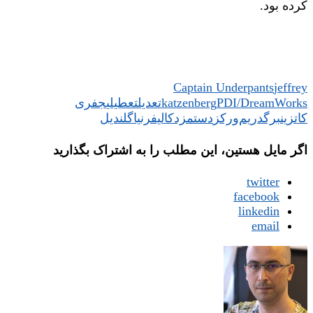
کرده بود.
Captain Underpants
jeffrey
PDI/DreamWorks
katzenberg
تعدیل
تعطیلی
جفری
کاتزینبرگ
دریم‌ورکز
دستمزد
کالیفرنیا
گلندیل
اگر مایل هستین، این مطلب را به اشتراک بگذارید
twitter
facebook
linkedin
email