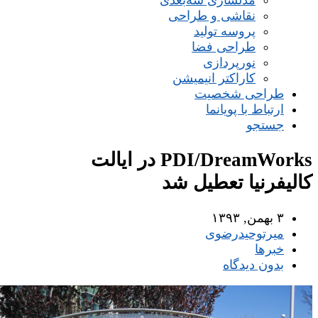
مدلسازی سه‌بعدی
نقاشی و طراحی
پروسه تولید
طراحی فضا
نورپردازی
کاراکتر انیمیشن
طراحی شخصیت
ارتباط با پویانما
جستجو
PDI/DreamWorks در ایالت
کالیفرنیا تعطیل شد
۳ بهمن, ۱۳۹۳
میر‌توحیدرضوی
خبرها
بدون دیدگاه