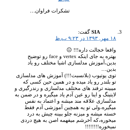
تشکرات فراوان…
SIA
گفت:
۱۸ مهر, ۱۳۹۳ در ۹:۲۳ ب٫ظ
واقعا خجالت داره!!! 😐
بهتره به جای اینکه vertex و face رو توضیح
بدین،آموزش مدلسازی اشیا مختلف رو یاد
بدین…
توی یوتیوب (بلانسبت!!!) آموزش های مدلسازی
تو بلندر رو یاد میده و در همین حین کسی که
میبینه ترفند های مختلف مدلسازی و رندرگیری و
لایتینگ و اینا رو عین آدم یاد میگیره و در ضمن به
مدلسازی علاقه مند میشه و اعتماد به نفس
میگیره،ولی تو یه همچین آموزشی آدم فقط
خسته میشه و میزنه جلو ببینه چیش به درد
میخوره،که آخرشم میفهمه اصن به هیچ دردی
نمیخوره!!!!!!!!