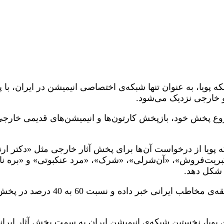
ع پخش خود، بازپخش کارتون‌ها و انیمیشن‌های قدیمی خارجی را
ه پویا از درخواست آن‌ها برای پخش آثار خارجی مثل «دکتر ار
یت‌فروش»، «آن‌شرلی»، «شرک»، «مرد عنکبوتی» و «بره ناقلا
ا شکل دهد.
حسین ساری، مدیر شبکه پویا نیز بارها از 
 پویا، نخستین شبکه‌ی انیمیشن ایران به سمت پخش آثار ایرا