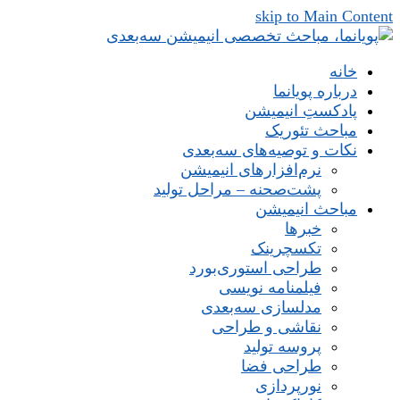
skip to Main Content
خانه
درباره پویانما
پادکستِ انیمیشن
مباحث تئوریک
نکات و توصیه‌های‌ سه‌بعدی
نرم‌افزارهای انیمیشن
پشت‌صحنه – مراحل تولید
مباحث انیمیشن
خبرها
تکسچرینک
طراحی استوری‌بورد
فیلمنامه نویسی
مدلسازی سه‌بعدی
نقاشی و طراحی
پروسه تولید
طراحی فضا
نورپردازی