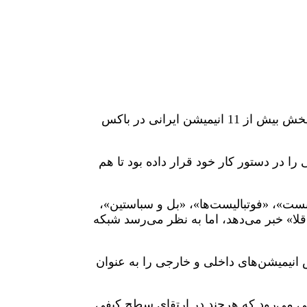
شبکه پویا، به عنوان تنها شبکه‌ی اختصاصی انیمیشن در ایران، با پخش بیش از 11 انیمیشن ایرانی در باکس
 در دستور کار خود قرار داده بود تا هم
نست»، «فوتبالیست‌ها»، «بل و سباستین»،
» خبر می‌دهد،‌ اما به نظر می‌رسد شبکه
تلاش برای تغییر ذائقه‌ی مخاطب ایرانی خبر داده و نسبت 60 به 40 درصد در پخش انیمیشن‌های داخلی و خارجی را به عنوان
نی می‌رود که هرچند در ارتقای سطح کیفی