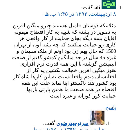
ali
گفت:
۸ اردیبهشت, ۱۳۹۲ در ۱:۴۵ ب٫ظ
مثلاینکه دوستان فامیل هستنند چیرو میگین افرین
یه تصویر در پشته که شبیه یه کار افتضاح میمونه
اقایان بسه دیگه بجای حمایت از کار واقعی هر
کاری رو حمایت میکنیید که چه بشه اون از تهران
1500 که حال بهم زن بود اونم از ملک سلیمان و
غیره 45 سال در حد میانگین کمشو گفتم از صنعت
انیمیشن گزشته با این همه قدرت نرم افزاری
هنوز میگین افرین خجالت بکشین یه کار از
افغانستان دیدم واقعا نسبت به این کارها شاه کار
بود کشور هند پاکستنو اینا بماند علت این همه
افتضاه در همه صنعت ما همین پارتی بازیها
حمایت کور کورانه و غیره است
پاسخ
میر‌توحیدرضوی
گفت:
۸ اردیبهشت, ۱۳۹۲ در ۱:۵۲ ب٫ظ