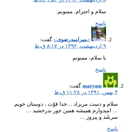
سلام و احترام. ممنونم.
پاسخ
:.میر‌امیدرضوی.:
گفت:
۹ اردیبهشت, ۱۳۹۲ در ۸:۱۷ ق٫ظ
با سلام، ممنونم
پاسخ
maryam
گفت:
۴ بهمن, ۱۳۹۱ در ۱۱:۲۸ ق٫ظ
سلام و دست مریزاد …خدا قوّت ، دوستان خوبم
… امیدوارم همیشه همین جور بدرخشید …
سربلند و پیروز …
پاسخ