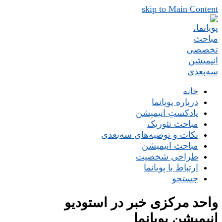
skip to Main Content
خانه
درباره پویانما
پادکستِ انیمیشن
مباحث تئوریک
نکات و توصیه‌های‌ سه‌بعدی
مباحث انیمیشن
طراحی شخصیت
ارتباط با پویانما
جستجو
واحد مرکزی خبر در استودیو
انیمیشن پویانما