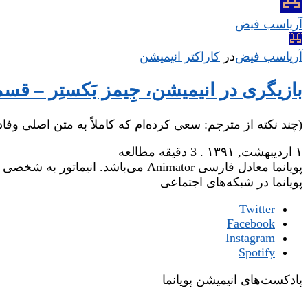
آریاسب فیض
آریاسب فیض
در
‌
کاراکتر انیمیشن
بازیگری در انیمیشن، جِیمز بَکستِر – ق
(چند نکته از مترجم: سعی کرده‌ام که کاملاً به متن اصلی وف
۱ اردیبهشت, ۱۳۹۱
.
3 دقیقه مطالعه
پویانما معادل فارسی Animator می‌باشد. انیماتور به شخصی گفته می‌شود که وظیفه‌ی جان‌بخشی یا زنده‌نگاری شخصیت‌های یک فیلم انیمیشن را عهده‌دار است.
پویانما در شبکه‌های اجتماعی
Twitter
Facebook
Instagram
Spotify
پادکست‌های انیمیشن پویانما