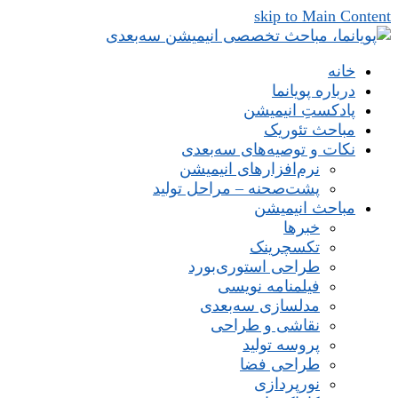
skip to Main Content
خانه
درباره پویانما
پادکستِ انیمیشن
مباحث تئوریک
نکات و توصیه‌های‌ سه‌بعدی
نرم‌افزارهای انیمیشن
پشت‌صحنه – مراحل تولید
مباحث انیمیشن
خبرها
تکسچرینک
طراحی استوری‌بورد
فیلمنامه نویسی
مدلسازی سه‌بعدی
نقاشی و طراحی
پروسه تولید
طراحی فضا
نورپردازی