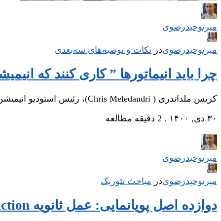
میر‌توحیدرضوی
میر‌توحیدرضوی
در
‌
نکات و توصیه‌های‌ سه‌بعدی
چرا باید انیماتورها ” کاری کنند که انیمی
کریس ملداندری ( Chris Meledandri)، رئیس استودیو انیمیشن فاکس، در صحنة فیلمبرداری فیلم "روبات‌ها" در…
۳۰ دی, ۱۴۰۰
.
2 دقیقه مطالعه
میر‌توحیدرضوی
میر‌توحیدرضوی
در
‌
مباحث تئوریک
دوازده اصل پویانمایی: عمل ثانویه Secondary Action