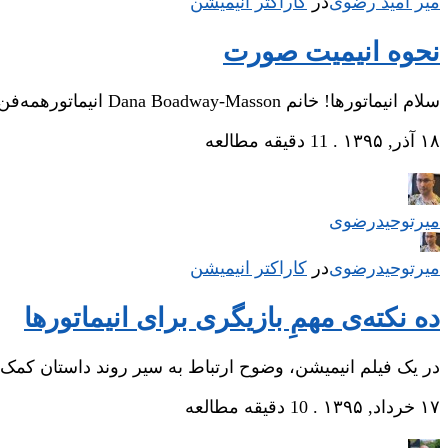
میر امید رضوی
در
‌
کاراکتر انیمیشن
نحوه انیمیت صورت
سلام انیماتورها! خانم Dana Boadway-Masson انیماتورهمه‌فن‌حریف، به شما در این مقاله نشان خواهد داد که…
۱۸ آذر, ۱۳۹۵
.
11 دقیقه مطالعه
میر‌توحیدرضوی
میر‌توحیدرضوی
در
‌
کاراکتر انیمیشن
ده نکته‌ی مهمِ بازیگری برای انیماتورها
در یک فیلم انیمیشن، وضوح ارتباط به سیر روند داستان کمک
۱۷ خرداد, ۱۳۹۵
.
10 دقیقه مطالعه