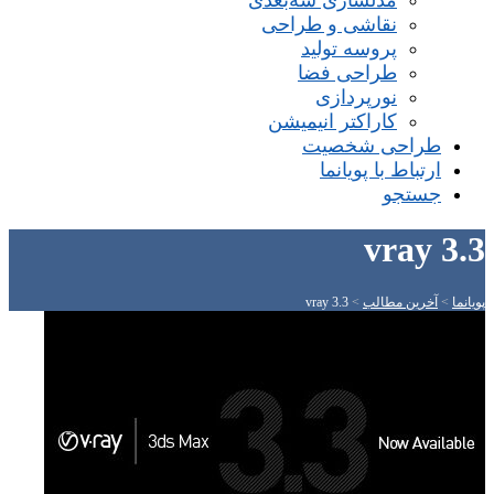
مدلسازی سه‌بعدی
نقاشی و طراحی
پروسه تولید
طراحی فضا
نورپردازی
کاراکتر انیمیشن
طراحی شخصیت
ارتباط با پویانما
جستجو
vray 3.3
پویانما
>
آخرین مطالب
>
vray 3.3