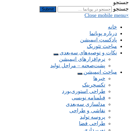
جستجو
جستجو
Submit
Close mobile menu
×
خانه
درباره پویانما
پادکستِ انیمیشن
مباحث تئوریک
نکات و توصیه‌های‌ سه‌بعدی
نرم‌افزارهای انیمیشن
پشت‌صحنه – مراحل تولید
مباحث انیمیشن
خبرها
تکسچرینک
طراحی استوری‌بورد
فیلمنامه نویسی
مدلسازی سه‌بعدی
نقاشی و طراحی
پروسه تولید
طراحی فضا
نورپردازی