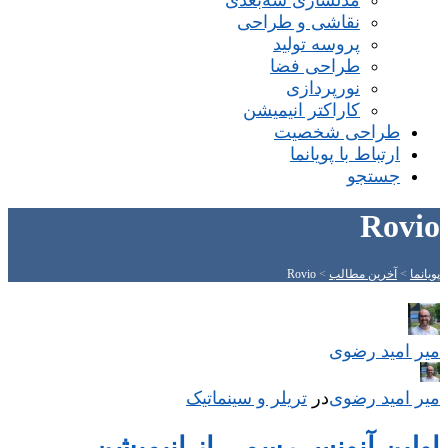
مدلسازی سه‌بعدی
نقاشی و طراحی
پروسه تولید
طراحی فضا
نورپردازی
کاراکتر انیمیشن
طراحی شخصیت
ارتباط با پویانما
جستجو
Rovio
پویانما
>
آخرین مطالب
>
Rovio
میر امید رضوی
میر امید رضوی
در
‌
تریلر و سینماتیک
اولین آنونس رسمی از انیمیشن