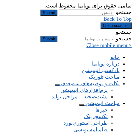
تمامی حقوق برای پویانما محفوظ است.
جستجو
Submit
Back To Top
Close search
×
جستجو
جستجو
Submit
Close mobile menu
×
خانه
درباره پویانما
پادکستِ انیمیشن
مباحث تئوریک
نکات و توصیه‌های‌ سه‌بعدی
نرم‌افزارهای انیمیشن
پشت‌صحنه – مراحل تولید
مباحث انیمیشن
خبرها
تکسچرینک
طراحی استوری‌بورد
فیلمنامه نویسی