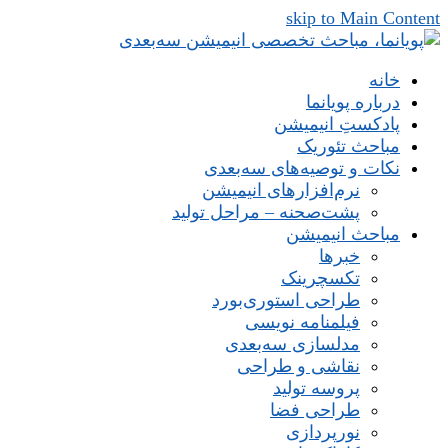
skip to Main Content
خانه
درباره پویانما
پادکستِ انیمیشن
مباحث تئوریک
نکات و توصیه‌های‌ سه‌بعدی
نرم‌افزارهای انیمیشن
پشت‌صحنه – مراحل تولید
مباحث انیمیشن
خبرها
تکسچرینک
طراحی استوری‌بورد
فیلمنامه نویسی
مدلسازی سه‌بعدی
نقاشی و طراحی
پروسه تولید
طراحی فضا
نورپردازی