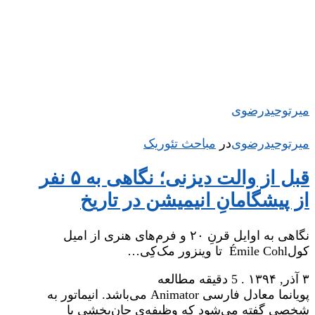
میر‌توحیدرضوی
میر‌توحیدرضوی
در
‌
مباحث تئوریک
قبل از والت دیزنی؛ نگاهی به ۵ نفر
از پیشگامانِ انیمیشن در تاریخ
نگاهی به اوایل قرنِ ۲۰ و فرم‌های هنری از امیل
کولÉmile Cohl تا وینزور مک‌کِی…
۳ آذر, ۱۳۹۴
.
5 دقیقه مطالعه
پویانما معادل فارسی Animator می‌باشد. انیماتور به
شخصی گفته می‌شود که وظیفه‌ی جان‌بخشی یا