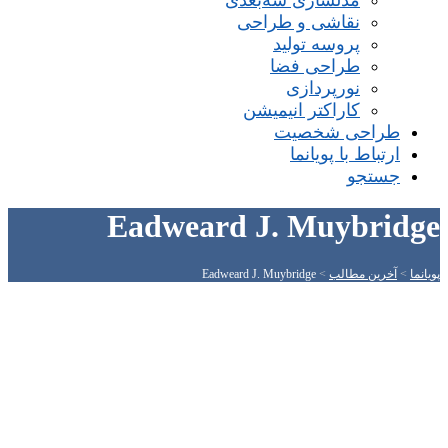
مدلسازی سه‌بعدی
نقاشی و طراحی
پروسه تولید
طراحی فضا
نورپردازی
کاراکتر انیمیشن
طراحی شخصیت
ارتباط با پویانما
جستجو
Eadweard J. Muybridge
پویانما
>
آخرین مطالب
>
Eadweard J. Muybridge