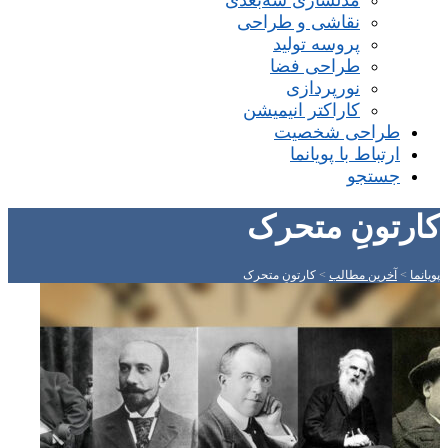
مدلسازی سه‌بعدی
نقاشی و طراحی
پروسه تولید
طراحی فضا
نورپردازی
کاراکتر انیمیشن
طراحی شخصیت
ارتباط با پویانما
جستجو
کارتونِ متحرک
پویانما
>
آخرین مطالب
>
کارتونِ متحرک