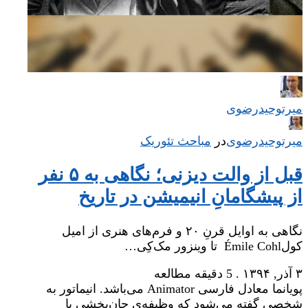
میر‌توحیدرضوی
میر‌توحیدرضوی
در
‌
مباحث تئوریک
قبل از والت دیزنی؛ نگاهی به ۵ نفر
از پیشگامانِ انیمیشن در تاریخ
نگاهی به اوایل قرنِ ۲۰ و فرم‌های هنری از امیل
کولÉmile Cohl تا وینزور مک‌کِی…
۳ آذر, ۱۳۹۴
.
5 دقیقه مطالعه
پویانما معادل فارسی Animator می‌باشد. انیماتور به
شخصی گفته می‌شود که وظیفه‌ی جان‌بخشی یا