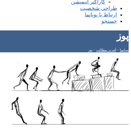
کاراکتر انیمیشن
طراحی شخصیت
ارتباط با پویانما
جستجو
پوز
پویانما
>
آخرین مطالب
>
پوز