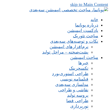
skip to Main Content
خانه
درباره پویانما
پادکستِ انیمیشن
مباحث تئوریک
نکات و توصیه‌های‌ سه‌بعدی
نرم‌افزارهای انیمیشن
پشت‌صحنه – مراحل تولید
مباحث انیمیشن
خبرها
تکسچرینک
طراحی استوری‌بورد
فیلمنامه نویسی
مدلسازی سه‌بعدی
نقاشی و طراحی
پروسه تولید
طراحی فضا
نورپردازی