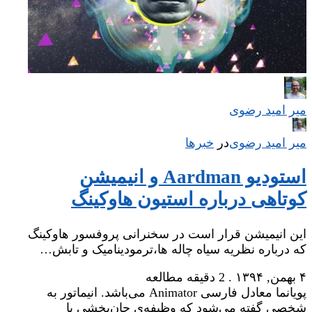
میر امید رضوی
میر امید رضوی
در
‌
خبرها
استودیو Aardman و انیمیشن
کوتاهی درباره استیون هاوکینگ
این انیمیشن قرار است در سخنرانی پروفسور هاوکینگ
که درباره نظریه سیاه چاله ها،ترمودینامیک و تابش…
۴ بهمن, ۱۳۹۴
.
2 دقیقه مطالعه
پویانما معادل فارسی Animator می‌باشد. انیماتور به
شخصی گفته می‌شود که وظیفه‌ی جان‌بخشی یا