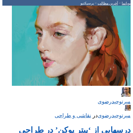
پویانما
>
آخرین مطالب
>
پرسپکتیو
میر‌توحیدرضوی
میر‌توحیدرضوی
در
‌
نقاشی و طراحی
درسهایی از ‘پیتر پوکِن’ در طراحی