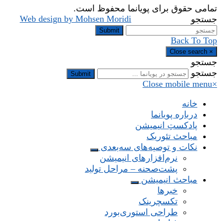
تمامی حقوق برای پویانما محفوظ است.
Web design by Mohsen Moridi
جستجو
Submit
Back To Top
Close search
×
جستجو
جستجو
Submit
Close mobile menu
×
خانه
درباره پویانما
پادکستِ انیمیشن
مباحث تئوریک
نکات و توصیه‌های‌ سه‌بعدی
نرم‌افزارهای انیمیشن
پشت‌صحنه – مراحل تولید
مباحث انیمیشن
خبرها
تکسچرینک
طراحی استوری‌بورد