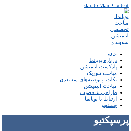
skip to Main Content
خانه
درباره پویانما
پادکستِ انیمیشن
مباحث تئوریک
نکات و توصیه‌های‌ سه‌بعدی
مباحث انیمیشن
طراحی شخصیت
ارتباط با پویانما
جستجو
پرسپکتیو