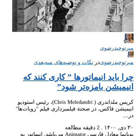
میر‌توحیدرضوی
میر‌توحیدرضوی
در
‌
نکات و توصیه‌های‌ سه‌بعدی
چرا باید انیماتورها ” کاری کنند که
انیمیشن بامزه‌تر شود”
کریس ملداندری ( Chris Meledandri)، رئیس استودیو
انیمیشن فاکس، در صحنة فیلمبرداری فیلم "روبات‌ها"
در…
۳۰ دی, ۱۴۰۰
.
2 دقیقه مطالعه
پویانما معادل فارسی Animator می‌باشد. انیماتور به