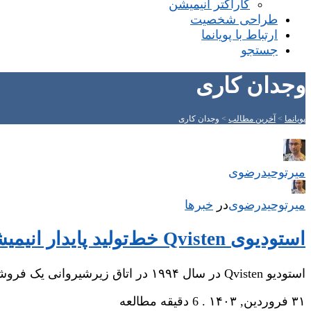
کاراکتر انیمیشن
طراحی شخصیت
ارتباط با پویانما
جستجو
وجدان کاری
پویانما
>
آخرین مطالب
>
وجدان کاری
میر‌توحیدرضوی
میر‌توحیدرضوی
در
‌
خبرها
استودیوی Qvisten خط‌تولید پایدار انیمیشن می‌سازد
استودیو Qvisten در سال ۱۹۹۴ در اتاق زیرشیروانی یک فروشگاه در اسلو ، نروژ تأسیس…
۳۱ فروردین, ۱۴۰۳
.
6 دقیقه مطالعه