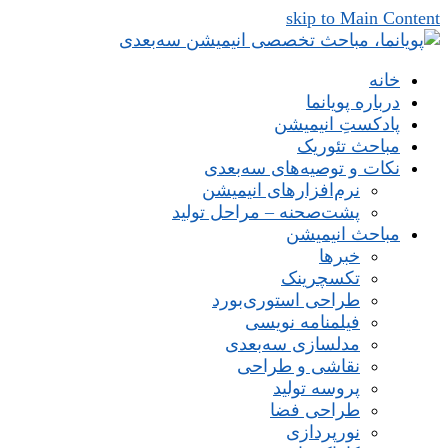
skip to Main Content
خانه
درباره پویانما
پادکستِ انیمیشن
مباحث تئوریک
نکات و توصیه‌های‌ سه‌بعدی
نرم‌افزارهای انیمیشن
پشت‌صحنه – مراحل تولید
مباحث انیمیشن
خبرها
تکسچرینک
طراحی استوری‌بورد
فیلمنامه نویسی
مدلسازی سه‌بعدی
نقاشی و طراحی
پروسه تولید
طراحی فضا
نورپردازی