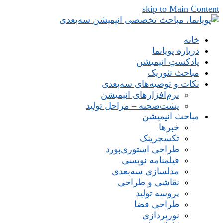
skip to Main Content
خانه
درباره پویانما
پادکستِ انیمیشن
مباحث تئوریک
نکات و توصیه‌های‌ سه‌بعدی
نرم‌افزارهای انیمیشن
پشت‌صحنه – مراحل تولید
مباحث انیمیشن
خبرها
تکسچرینک
طراحی استوری‌بورد
فیلمنامه نویسی
مدلسازی سه‌بعدی
نقاشی و طراحی
پروسه تولید
طراحی فضا
نورپردازی