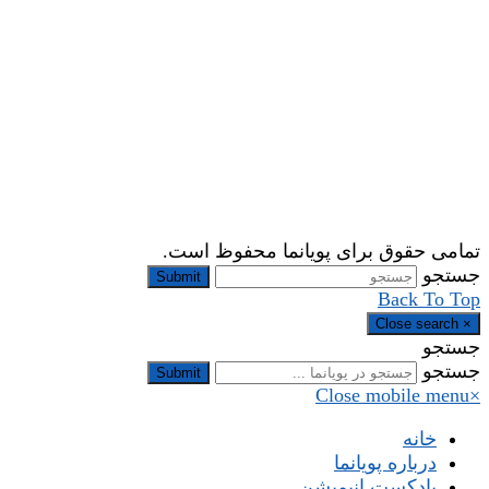
تمامی حقوق برای پویانما محفوظ است.
جستجو
Submit
Back To Top
Close search
×
جستجو
جستجو
Submit
Close mobile menu
×
خانه
درباره پویانما
پادکستِ انیمیشن