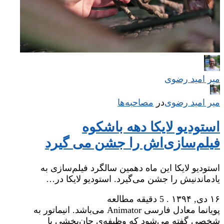
میر امید رضوی
میر امید رضوی
در
‌
مصاحبه‌ها
استودیو لایکا دهه باشکوه
فیلم‌‌سازی‌اش را جشن می گیرد
استودیو لایکا این ماه دهمین سالگرد فیلم‌سازی به
یادماندنیش را جشن می‌گیرد. استودیو لایکا در…
۱۶ دی, ۱۳۹۴
.
5 دقیقه مطالعه
پویانما معادل فارسی Animator می‌باشد. انیماتور به
شخصی گفته می‌شود که وظیفه‌ی جان‌بخشی یا