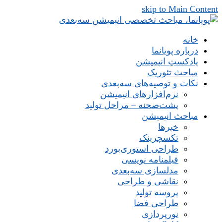
skip to Main Content
خانه
درباره پویانما
پادکستِ انیمیشن
مباحث تئوریک
نکات و توصیه‌های‌ سه‌بعدی
نرم‌افزارهای انیمیشن
پشت‌صحنه – مراحل تولید
مباحث انیمیشن
خبرها
تکسچرینک
طراحی استوری‌بورد
فیلمنامه نویسی
مدلسازی سه‌بعدی
نقاشی و طراحی
پروسه تولید
طراحی فضا
نورپردازی