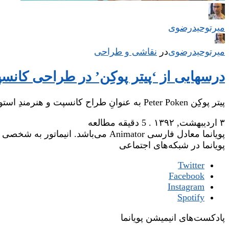
میر‌توحیدرضوی
میر‌توحیدرضوی
در
‌
نقاشی و طراحی
درسهایی از ‘پیتر پوکِن’ در طراحی کانس
پیتر پوکِن Peter Poken به عنوانِ طراح کانسپت و هنرمندِ استوری‌بورد در دنیای سرگرمی‌های دیجیتال…
۳ اردیبهشت, ۱۳۹۲
.
5 دقیقه مطالعه
پویانما معادل فارسی Animator می‌باشد. انیماتور به شخصی گفته می‌شود که وظیفه‌ی جان‌بخشی یا زنده‌نگاری شخصیت‌های یک فیلم انیمیشن را عهده‌دار است.
پویانما در شبکه‌های اجتماعی
Twitter
Facebook
Instagram
Spotify
پادکست‌های انیمیشن پویانما