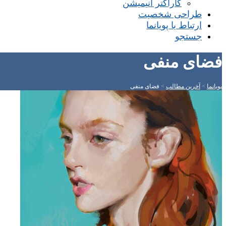
کاراکتر انیمیشن
طراحی شخصیت
ارتباط با پویانما
جستجو
فضای منفی
پویانما
>
آخرین مطالب
>
فضای منفی