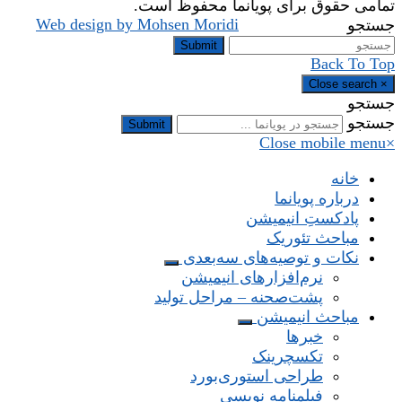
تمامی حقوق برای پویانما محفوظ است.
Web design by Mohsen Moridi
جستجو
Submit
Back To Top
Close search
×
جستجو
جستجو
Submit
Close mobile menu
×
خانه
درباره پویانما
پادکستِ انیمیشن
مباحث تئوریک
نکات و توصیه‌های‌ سه‌بعدی
نرم‌افزارهای انیمیشن
پشت‌صحنه – مراحل تولید
مباحث انیمیشن
خبرها
تکسچرینک
طراحی استوری‌بورد
فیلمنامه نویسی