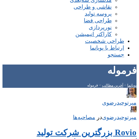
مدلسازی سه‌بعدی
نقاشی و طراحی
پروسه تولید
طراحی فضا
نورپردازی
کاراکتر انیمیشن
طراحی شخصیت
ارتباط با پویانما
جستجو
فرموله
پویانما
>
آخرین مطالب
>
فرموله
میر‌توحیدرضوی
میر‌توحیدرضوی
در
‌
مصاحبه‌ها
Rovio بزرگترین شرکت تولید