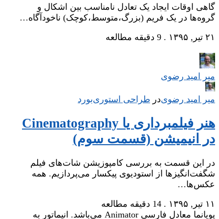
گاهی اوقات ایجاد یک تعادل نامناسب بین اشکال و
گروه‌ها در یک فریم (بزرگ،متوسط،کوچک) ناخودآگاه…
۲۱ تیر, ۱۳۹۵
.
9 دقیقه مطالعه
میر امید رضوی
میر امید رضوی
در
‌
طراحی استوری‌بورد
هنر فیلمبرداری یا Cinematography
در انیمیشن (قسمت سوم)
در این قسمت به بررسی کامپوزیشن شات‌های فیلم
شگفت‌انگیزها از استودیوی پیکسار می‌پردازیم. همه
عکس‌ها…
۱۱ تیر, ۱۳۹۵
.
14 دقیقه مطالعه
پویانما معادل فارسی Animator می‌باشد. انیماتور به