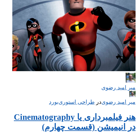
میر امید رضوی
میر امید رضوی
در
‌
طراحی استوری‌بورد
هنر فیلمبرداری یا Cinematography
در انیمیشن (قسمت چهارم)