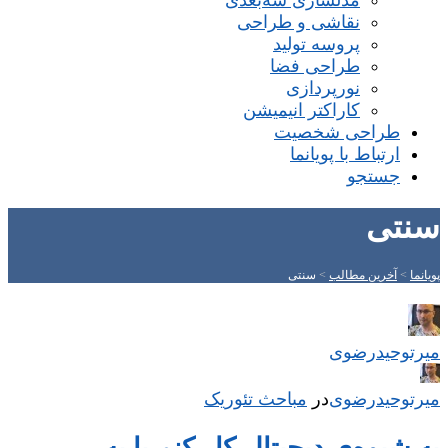
مدلسازی سه‌بعدی
نقاشی و طراحی
پروسه تولید
طراحی فضا
نورپردازی
کاراکتر انیمیشن
طراحی شخصیت
ارتباط با پویانما
جستجو
سنتی
پویانما
>
آخرین مطالب
>
سنتی
میر‌توحیدرضوی
میر‌توحیدرضوی
در
‌
مباحث تئوریک