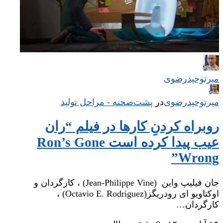
میر‌توحیدرضوی
میر‌توحیدرضوی
در
‌
پشت‌صحنه - مراحل تولید
روبراه کردنِ کارها در فیلم “ران
عیب پیدا کرده است Ron’s Gone
Wrong”
جان فیلیپ واین (Jean-Philippe Vine) ، کارگردان و
اوکتاویو ای ‌رودریگز(Octavio E. Rodriguez) ،
کارگردان…