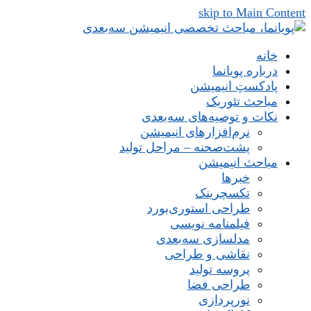
skip to Main Content
خانه
درباره پویانما
پادکستِ انیمیشن
مباحث تئوریک
نکات و توصیه‌های‌ سه‌بعدی
نرم‌افزارهای انیمیشن
پشت‌صحنه – مراحل تولید
مباحث انیمیشن
خبرها
تکسچرینک
طراحی استوری‌بورد
فیلمنامه نویسی
مدلسازی سه‌بعدی
نقاشی و طراحی
پروسه تولید
طراحی فضا
نورپردازی