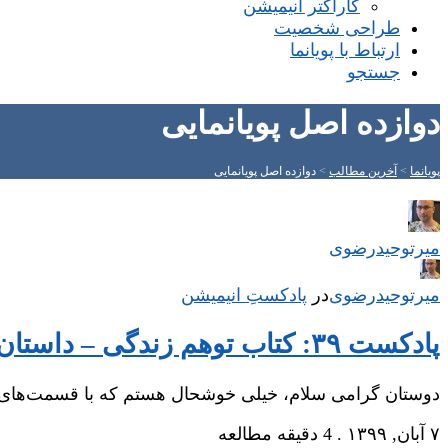
کاراکتر انیمیشن
طراحی شخصیت
ارتباط با پویانما
جستجو
دوازده اصل پویانمایی
پویانما
>
آخرین مطالب
>
دوازده اصل پویانمایی
میر‌توحیدرضوی
میر‌توحیدرضوی
در
‌
پادکستِ انیمیشن
پادکست ۳۹: کتاب توهم زندگی – داستان در انیمیشن (قسمت اول)
دوستان گرامی سلام، خیلی خوشحال هستم که با قسمت‌های جذ
۷ آبان, ۱۳۹۹
.
4 دقیقه مطالعه