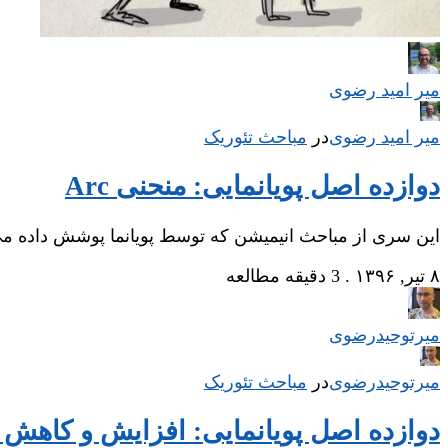
میر امید رضوی
میر امید رضوی
در
‌
مباحث تئوریک
دوازده اصل پویانمایی: منحنی‌ Arc
این سری از مباحث انیمیشن که توسط پویانما پوشش داده
۸ تیر, ۱۳۹۶
.
3 دقیقه مطالعه
میر‌توحیدرضوی
میر‌توحیدرضوی
در
‌
مباحث تئوریک
دوازده اصل پویانمایی: افزایش و کاهش سرعت Slow Out