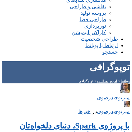
مدلسازی سه‌بعدی
نقاشی و طراحی
پروسه تولید
طراحی فضا
نورپردازی
کاراکتر انیمیشن
طراحی شخصیت
ارتباط با پویانما
جستجو
توپوگرافی
پویانما
>
آخرین مطالب
>
توپوگرافی
میر‌توحیدرضوی
میر‌توحیدرضوی
در
‌
خبرها
با پروژه‌ی Spark، دنیای دلخواه‌تان