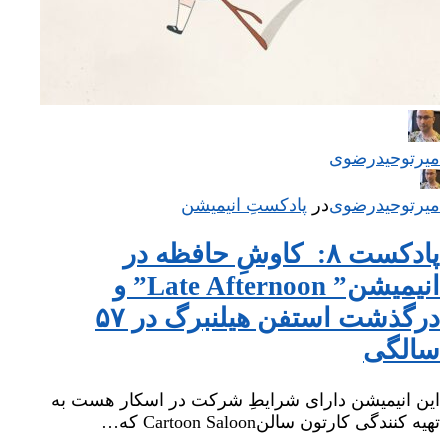
میر‌توحیدرضوی
میر‌توحیدرضوی
در
‌
پادکستِ انیمیشن
پادکست ۸: کاوشِ حافظه در
انیمیشن” Late Afternoon” و
درگذشت استفن هیلنبرگ در ۵۷
سالگی
این انیمیشن دارای شرایطِ شرکت در اسکار هست به
تهیه کنندگی کارتون سالنCartoon Saloon که…