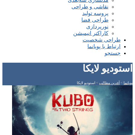
مدلسازی سه‌بعدی
نقاشی و طراحی
پروسه تولید
طراحی فضا
نورپردازی
کاراکتر انیمیشن
طراحی شخصیت
ارتباط با پویانما
جستجو
استودیو لایکا
پویانما
>
آخرین مطالب
>
استودیو لایکا