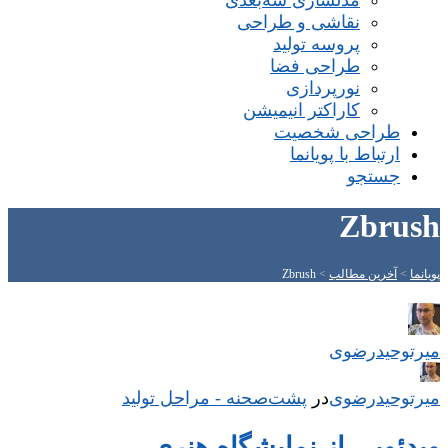
مدلسازی سه‌بعدی
نقاشی و طراحی
پروسه تولید
طراحی فضا
نورپردازی
کاراکتر انیمیشن
طراحی شخصیت
ارتباط با پویانما
جستجو
Zbrush
پویانما
>
آخرین مطالب
>
Zbrush
میر‌توحیدرضوی
میر‌توحیدرضوی
در
‌
پشت‌صحنه - مراحل تولید
ویدئویی از نمایشگاه هنریِ