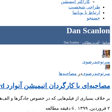
کاراکتر انیمیشن
طراحی شخصیت
ارتباط با پویانما
جستجو
Dan Scanlon
پویانما
>
آخرین مطالب
>
Dan Scanlon
میر‌توحیدرضوی
میر‌توحیدرضوی
در
‌
مصاحبه‌ها
مصاحبه‌ای با کارگردان انیمیشن آنوارد Onward آقای دان اسکنلون
بر خلاف بسیاری از فیلم‌هایی که در خصوص جادگرها و الف‌ها
۲ فروردین, ۱۳۹۹
.
6 دقیقه مطالعه