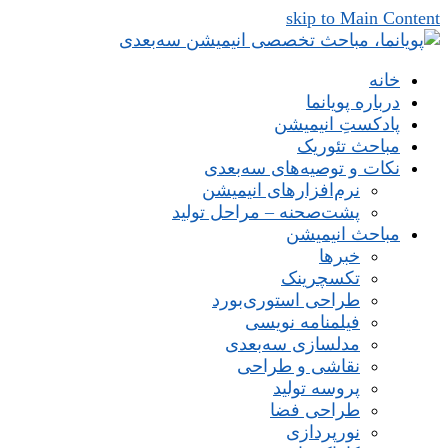
skip to Main Content
خانه
درباره پویانما
پادکستِ انیمیشن
مباحث تئوریک
نکات و توصیه‌های‌ سه‌بعدی
نرم‌افزارهای انیمیشن
پشت‌صحنه – مراحل تولید
مباحث انیمیشن
خبرها
تکسچرینک
طراحی استوری‌بورد
فیلمنامه نویسی
مدلسازی سه‌بعدی
نقاشی و طراحی
پروسه تولید
طراحی فضا
نورپردازی