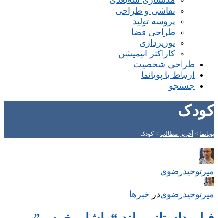
مدلسازی سه‌بعدی
نقاشی و طراحی
پروسه تولید
طراحی فضا
نورپردازی
کاراکتر انیمیشن
طراحی شخصیت
ارتباط با پویانما
جستجو
کودک
پویانما
>
آخرین مطالب
>
کودک
میر‌توحیدرضوی
میر‌توحیدرضوی
در
‌
خبرها