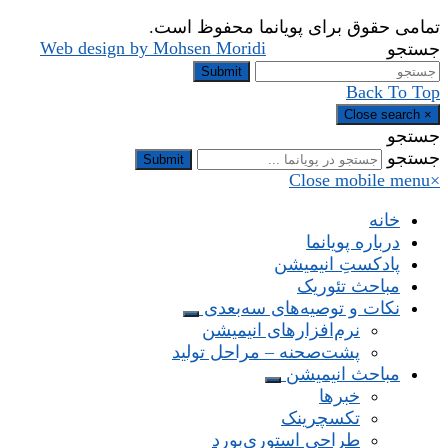
تمامی حقوق برای پویانما محفوظ است.
Web design by Mohsen Moridi
جستجو
Submit
Back To Top
Close search
×
جستجو
جستجو
Submit
Close mobile menu
×
خانه
درباره پویانما
پادکستِ انیمیشن
مباحث تئوریک
نکات و توصیه‌های‌ سه‌بعدی
نرم‌افزارهای انیمیشن
پشت‌صحنه – مراحل تولید
مباحث انیمیشن
خبرها
تکسچرینک
طراحی استوری‌بورد