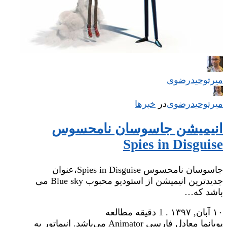
میر‌توحیدرضوی
میر‌توحیدرضوی
در
‌
خبرها
انیمیشن جاسوسان نامحسوس
Spies in Disguise
جاسوسان نامحسوس Spies in Disguise،عنوان
جدیدترین انیمیشن از استودیو محبوب Blue sky می
باشد که…
۱۰ آبان, ۱۳۹۷
.
1 دقیقه مطالعه
پویانما معادل فارسی Animator می‌باشد. انیماتور به