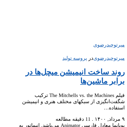
میر‌توحیدرضوی
میر‌توحیدرضوی
در
‌
پروسه تولید
روند ساخت انیمیشن میچل‌ها در
برابر ماشین‌ها
فیلم The Mitchells vs. the Machines ترکیب
شگفت‌انگیزی از سبکهای مختلف هنری و انیمیشن
استفاده…
۹ مرداد, ۱۴۰۰
.
11 دقیقه مطالعه
پویانما معادل فارسی Animator می‌باشد. انیماتور به