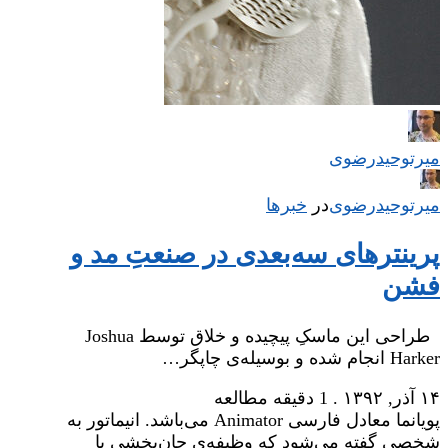
میر‌توحیدرضوی
میر‌توحیدرضوی
در
‌
خبرها
پرینترهای سه‌بعدی در صنعتِ مد و
فشن
طراحی این ماسکِ پیچیده و خلاق توسط Joshua
Harker انجام شده و بوسیله‌ی چاپگر…
۱۴ آذر, ۱۳۹۲
.
1 دقیقه مطالعه
پویانما معادل فارسی Animator می‌باشد. انیماتور به
شخصی گفته می‌شود که وظیفه‌ی جان‌بخشی یا