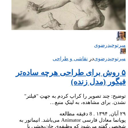
میر‌توحیدرضوی
میر‌توحیدرضوی
در
‌
نقاشی و طراحی
۵ روش برای طراحی هرچه ساده‌تر
فیگور (مدل زنده)
توضیح: چند تصویر را کراپ کردم به جهتِ "فیلتر"
نشدن. برای مشاهده، به لینکِ منبع…
۲۹ آبان, ۱۳۹۴
.
8 دقیقه مطالعه
پویانما معادل فارسی Animator می‌باشد. انیماتور به
شخصی گفته می‌شود که وظیفه‌ی جان‌بخشی یا