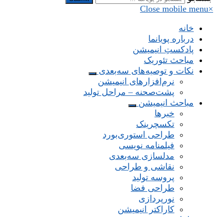
Close mobile menu
×
خانه
درباره پویانما
پادکستِ انیمیشن
مباحث تئوریک
نکات و توصیه‌های‌ سه‌بعدی
نرم‌افزارهای انیمیشن
پشت‌صحنه – مراحل تولید
مباحث انیمیشن
خبرها
تکسچرینک
طراحی استوری‌بورد
فیلمنامه نویسی
مدلسازی سه‌بعدی
نقاشی و طراحی
پروسه تولید
طراحی فضا
نورپردازی
کاراکتر انیمیشن