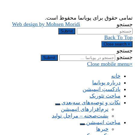
تمامی حقوق برای پویانما محفوظ است.
Web design by Mohsen Moridi
جستجو
Submit
Back To Top
Close search
×
جستجو
جستجو
Submit
Close mobile menu
×
خانه
درباره پویانما
پادکستِ انیمیشن
مباحث تئوریک
نکات و توصیه‌های‌ سه‌بعدی
نرم‌افزارهای انیمیشن
پشت‌صحنه – مراحل تولید
مباحث انیمیشن
خبرها