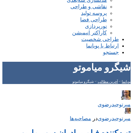
مدلسازی سه‌بعدی
نقاشی و طراحی
پروسه تولید
طراحی فضا
نورپردازی
کاراکتر انیمیشن
طراحی شخصیت
ارتباط با پویانما
جستجو
شیگرو میاموتو
پویانما
>
آخرین مطالب
>
شیگرو میاموتو
میر‌توحیدرضوی
میر‌توحیدرضوی
در
‌
مصاحبه‌ها