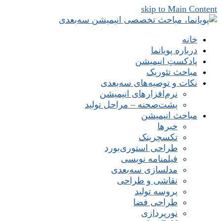
skip to Main Content
خانه
درباره پویانما
پادکستِ انیمیشن
مباحث تئوریک
نکات و توصیه‌های‌ سه‌بعدی
نرم‌افزارهای انیمیشن
پشت‌صحنه – مراحل تولید
مباحث انیمیشن
خبرها
تکسچرینک
طراحی استوری‌بورد
فیلمنامه نویسی
مدلسازی سه‌بعدی
نقاشی و طراحی
پروسه تولید
طراحی فضا
نورپردازی