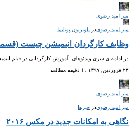
میر امید رضوی
میر امید رضوی
در
‌
تلویزیون پویانما
وظایف کارگردان انیمیشن چیست (قسم
در ادامه ی سری ویدئوهای "آموزش کارگردانی در فیلم انیمیشن"
۲۳ فروردین, ۱۳۹۷
.
1 دقیقه مطالعه
میر امید رضوی
میر امید رضوی
در
‌
خبرها
نگاهی به امکانات جدید در مکس ۲۰۱۶