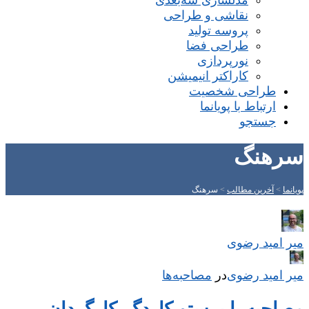
مدلسازی سه‌بعدی
نقاشی و طراحی
پروسه تولید
طراحی فضا
نورپردازی
کاراکتر انیمیشن
طراحی شخصیت
ارتباط با پویانما
جستجو
سرهنگ
پویانما
>
آخرین مطالب
>
سرهنگ
میر امید رضوی
میر امید رضوی
در
‌
مصاحبه‌ها