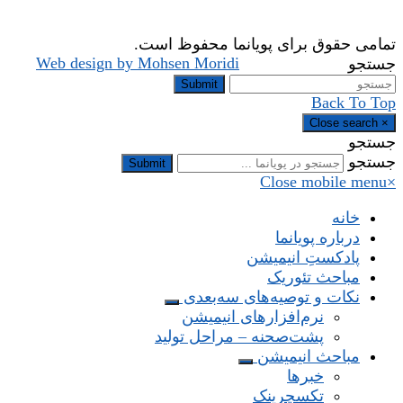
تمامی حقوق برای پویانما محفوظ است.
Web design by Mohsen Moridi
جستجو
Submit
Back To Top
Close search
×
جستجو
جستجو
Submit
Close mobile menu
×
خانه
درباره پویانما
پادکستِ انیمیشن
مباحث تئوریک
نکات و توصیه‌های‌ سه‌بعدی
نرم‌افزارهای انیمیشن
پشت‌صحنه – مراحل تولید
مباحث انیمیشن
خبرها
تکسچرینک