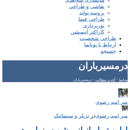
مدلسازی سه‌بعدی
نقاشی و طراحی
پروسه تولید
طراحی فضا
نورپردازی
کاراکتر انیمیشن
طراحی شخصیت
ارتباط با پویانما
جستجو
درمسیرباران
پویانما
>
آخرین مطالب
>
درمسیرباران
میر امید رضوی
میر امید رضوی
در
‌
تریلر و سینماتیک