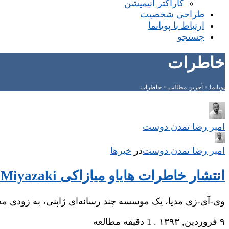
کاراکتر انیمیشن
طراحی شخصیت
ارتباط با پویانما
جستجو
خاطرات
پویانما
>
آخرین مطالب
>
خاطرات
امیر رضا تمدن دوست
امیر رضا تمدن دوست
در
‌
خبرها
انتشار خاطرات هایاو میازاکی Hayao Miyazaki
وی-آی-زی مدیا، یک موسسه چند رسانه‌ای ژاپنی، به زودی م
۹ فروردین, ۱۳۹۳
.
1 دقیقه مطالعه