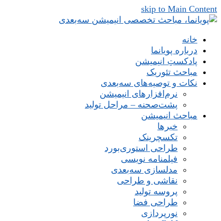
skip to Main Content
خانه
درباره پویانما
پادکستِ انیمیشن
مباحث تئوریک
نکات و توصیه‌های‌ سه‌بعدی
نرم‌افزارهای انیمیشن
پشت‌صحنه – مراحل تولید
مباحث انیمیشن
خبرها
تکسچرینک
طراحی استوری‌بورد
فیلمنامه نویسی
مدلسازی سه‌بعدی
نقاشی و طراحی
پروسه تولید
طراحی فضا
نورپردازی