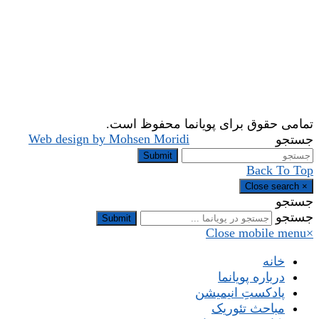
تمامی حقوق برای پویانما محفوظ است.
Web design by Mohsen Moridi
جستجو
Submit
Back To Top
Close search
×
جستجو
جستجو
Submit
Close mobile menu
×
خانه
درباره پویانما
پادکستِ انیمیشن
مباحث تئوریک