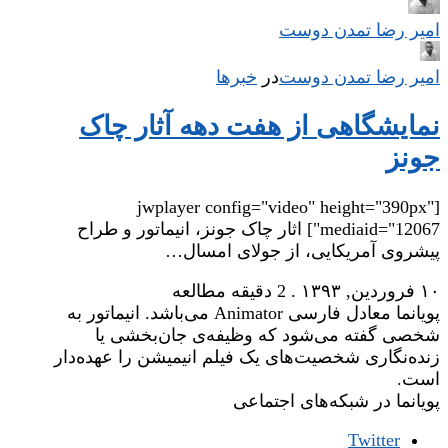
امیر رضا تمدن دوست
امیر رضا تمدن دوست
در
‌
خبرها
نمایشگاهی از هفت دهه آثار چاک
جونز
[jwplayer config="video" height="390px"
mediaid="12067"] اثار چاک جونز، انیماتور و طراح
پیشروی آمریکایی، از جولای امسال…
۱۰ فروردین, ۱۳۹۳
.
2 دقیقه مطالعه
پویانما معادل فارسی Animator می‌باشد. انیماتور به
شخصی گفته می‌شود که وظیفه‌ی جان‌بخشی یا
زنده‌نگاری شخصیت‌های یک فیلم انیمیشن را عهده‌دار
است.
پویانما در شبکه‌های اجتماعی
Twitter