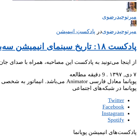
میر‌توحیدرضوی
میر‌توحیدرضوی
در
‌
پادکستِ انیمیشن
پادکست ۱۸: تاریخ سینمای انیمیشن سه‌بعدی از زبانِ بنیان‌گذار پیکسار، جان لستر (قسمت دوم)
از اینجا می‌تونید به پادکست این مصاحبه، همراه با صدای ج
۷ دی, ۱۳۹۷
.
9 دقیقه مطالعه
پویانما معادل فارسی Animator می‌باشد. انیماتور به شخصی گفته می‌شود که وظیفه‌ی جان‌بخشی یا زنده‌نگاری شخصیت‌های یک فیلم انیمیشن را عهده‌دار است.
پویانما در شبکه‌های اجتماعی
Twitter
Facebook
Instagram
Spotify
پادکست‌های انیمیشن پویانما