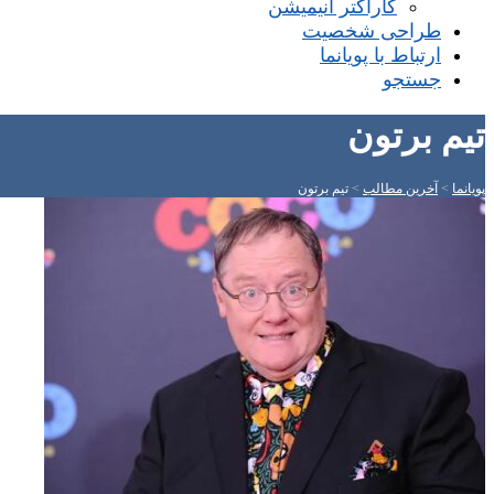
کاراکتر انیمیشن
طراحی شخصیت
ارتباط با پویانما
جستجو
تیم برتون
پویانما
>
آخرین مطالب
>
تیم برتون