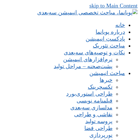
skip to Main Content
خانه
درباره پویانما
پادکستِ انیمیشن
مباحث تئوریک
نکات و توصیه‌های‌ سه‌بعدی
نرم‌افزارهای انیمیشن
پشت‌صحنه – مراحل تولید
مباحث انیمیشن
خبرها
تکسچرینک
طراحی استوری‌بورد
فیلمنامه نویسی
مدلسازی سه‌بعدی
نقاشی و طراحی
پروسه تولید
طراحی فضا
نورپردازی