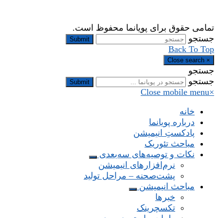
تمامی حقوق برای پویانما محفوظ است.
جستجو
Submit
Back To Top
Close search
×
جستجو
جستجو
Submit
Close mobile menu
×
خانه
درباره پویانما
پادکستِ انیمیشن
مباحث تئوریک
نکات و توصیه‌های‌ سه‌بعدی
نرم‌افزارهای انیمیشن
پشت‌صحنه – مراحل تولید
مباحث انیمیشن
خبرها
تکسچرینک