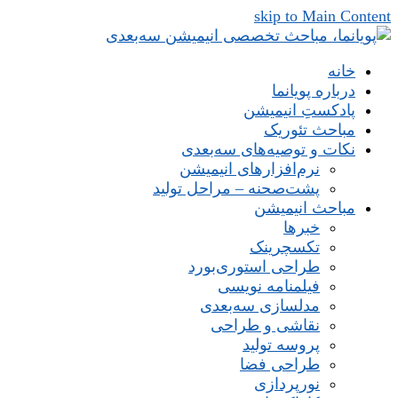
skip to Main Content
خانه
درباره پویانما
پادکستِ انیمیشن
مباحث تئوریک
نکات و توصیه‌های‌ سه‌بعدی
نرم‌افزارهای انیمیشن
پشت‌صحنه – مراحل تولید
مباحث انیمیشن
خبرها
تکسچرینک
طراحی استوری‌بورد
فیلمنامه نویسی
مدلسازی سه‌بعدی
نقاشی و طراحی
پروسه تولید
طراحی فضا
نورپردازی