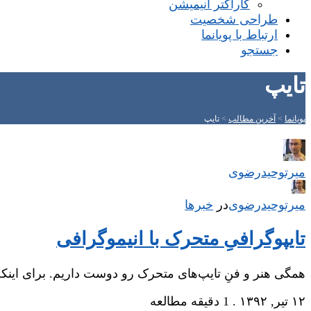
کاراکتر انیمیشن
طراحی شخصیت
ارتباط با پویانما
جستجو
تایپ
پویانما
>
آخرین مطالب
>
تایپ
میر‌توحیدرضوی
میر‌توحیدرضوی
در
‌
خبرها
تایپوگرافیِ متحرک با انیموگرافی
همگی هنر و فنِ تایپ‌های متحرک رو دوست داریم. برای اینک
۱۲ تیر, ۱۳۹۲
.
1 دقیقه مطالعه