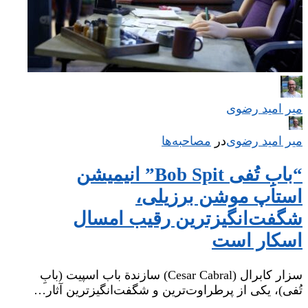
میر امید رضوی
میر امید رضوی
در
‌
مصاحبه‌ها
“بابِ تُفی Bob Spit” انیمیشن
استاپ موشن برزیلی،
شگفت‌انگیز‌ترین رقیب امسال
اسکار است
سزار کابرال (Cesar Cabral) سازندة باب اسپیت (بابِ
تُفی)، یکی از پرطراوت‌ترین و شگفت‌انگیزترین آثار…